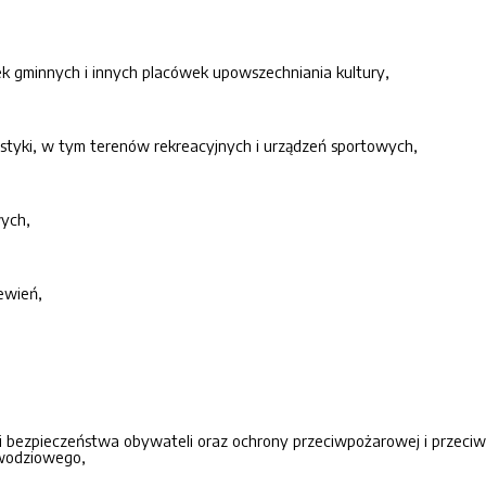
tek gminnych i innych placówek upowszechniania kultury,
urystyki, w tym terenów rekreacyjnych i urządzeń sportowych,
wych,
zewień,
 i bezpieczeństwa obywateli oraz ochrony przeciwpożarowej i przec
wodziowego,