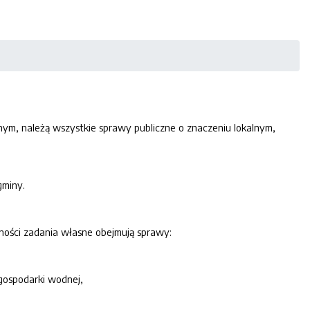
nym, należą wszystkie sprawy publiczne o znaczeniu lokalnym,
gminy.
ności zadania własne obejmują sprawy:
 gospodarki wodn
ej,