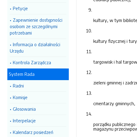
Petycje
Zapewnienie dostępności
kultury, w tym
biblio
osobom ze szczególnymi
potrzebami
kultury fizycznej i t
Informacja o działalności
Urzędu
targowisk i hal targo
Kontrola Zarządcza
System Rada
zieleni gminnej i zadr
Radni
Komisje
cmentarzy gminnych,
Głosowania
Interpelacje
porządku publicznego
magazynu przeciwpo
Kalendarz posiedzeń