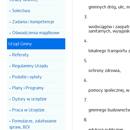
gminnych dróg, ulic, 
Sołectwa
Zadania i kompetencje
wodociągów i zaopatrz
sanitarnych, wysypisk
Oświadczenia majątkowe
Urząd Gminy
lokalnego transportu 
Referaty
Regulaminy Urzędu
ochrony zdrowia,
Podatki i opłaty
Plany i Programy
pomocy społecznej, w
Dyżury w urzędzie
Praca w Urzędzie
gminnego budownictw
Formularze, załatwianie
spraw, BOI
edukacji publicznej,