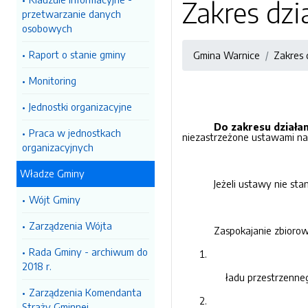
Zakres dzi
przetwarzanie danych
osobowych
Raport o stanie gminy
Gmina Warnice
Zakres 
Monitoring
Jednostki organizacyjne
Do zakresu działa
Praca w jednostkach
niezastrzeżone ustawami na
organizacyjnych
Władze Gminy
Jeżeli ustawy nie st
Wójt Gminy
Zarządzenia Wójta
Zaspokajanie zbioro
Rada Gminy - archiwum do
2018 r.
ładu przestrzenne
Zarządzenia Komendanta
Straży Gminnej