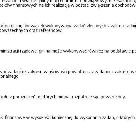
tóre zadania własne gminy mają charakter obowiązkowy. Przekazani
odków finansowych na ich realizację w postaci zwiększenia dochodów
 na gminę obowiązek wykonywania zadań zleconych z zakresu administ
powszechnych oraz referendów.
ministracji rządowej gmina może wykonywać również na podstawie poro
ć zadania z zakresu właściwości powiatu oraz zadania z zakresu w
orialnego.
ikłe z porozumień, o których mowa, rozpatruje sąd powszechny.
dki finansowe w wysokości koniecznej do wykonania zadań, o któryc