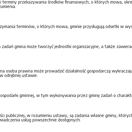
i terminy przekazywania środków finansowych, o których mowa, okr
umienia.
ymania terminów, o których mowa, gminie przysługują odsetki w wyso
zadań gmina może tworzyć jednostki organizacyjne, a także zawiera
na osoba prawna może prowadzić działalność gospodarczą wykraczają
w odrębnej ustawie.
ospodarki gminnej, w tym wykonywania przez gminę zadań o charakter
ci publicznej, w rozumieniu ustawy, są zadania własne gminy, któryc
świadczenia usług powszechnie dostępnych.