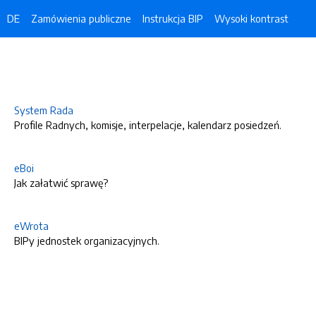
DE
Zamówienia publiczne
Instrukcja BIP
Wysoki kontrast
System Rada
Profile Radnych, komisje, interpelacje, kalendarz posiedzeń.
eBoi
Jak załatwić sprawę?
eWrota
BIPy jednostek organizacyjnych.