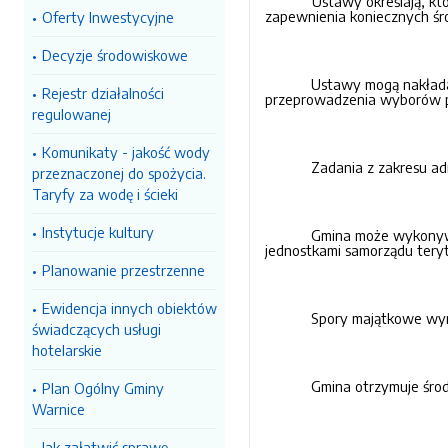
Ustawy określają, k
zapewnienia koniecznych śr
Oferty Inwestycyjne
Decyzje środowiskowe
Ustawy mogą nakładać
Rejestr działalności
przeprowadzenia wyborów 
regulowanej
Komunikaty - jakość wody
Zadania z zakresu ad
przeznaczonej do spożycia.
Taryfy za wodę i ścieki
Instytucje kultury
Gmina może wykonywa
jednostkami samorządu teryt
Planowanie przestrzenne
Ewidencja innych obiektów
Spory majątkowe wyn
świadczących usługi
hotelarskie
Gmina otrzymuje śro
Plan Ogólny Gminy
Warnice
Jak załatwić sprawę