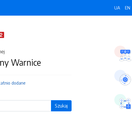
UA
EN
nej
ny Warnice
tatnio dodane
Szukaj