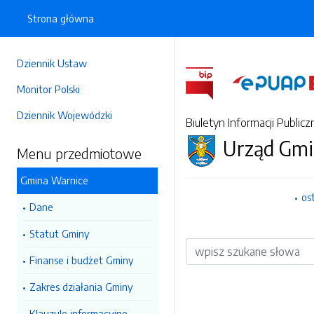
Strona główna
Dziennik Ustaw
Monitor Polski
Dziennik Wojewódzki
Biuletyn Informacji Publicz
Urząd Gmi
Menu przedmiotowe
Gmina Warnice
os
Dane
Statut Gminy
Wyszukiwarka
Finanse i budżet Gminy
Zakres działania Gminy
Klauzule informacyjne -