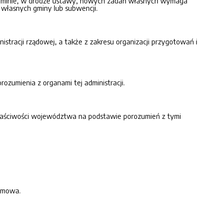
e gminie, w drodze ustawy, nowych zadań własnych wymaga
 własnych gminy lub subwencji.
racji rządowej, a także z zakresu organizacji przygotowań i
zumienia z organami tej administracji.
łaściwości województwa na podstawie porozumień z tymi
h mowa.